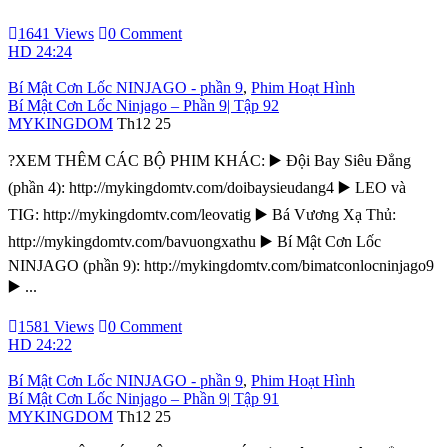
1641 Views
0 Comment
HD
24:24
Bí Mật Cơn Lốc NINJAGO - phần 9
,
Phim Hoạt Hình
Bí Mật Cơn Lốc Ninjago – Phần 9| Tập 92
MYKINGDOM
Th12 25
?XEM THÊM CÁC BỘ PHIM KHÁC: ▶️ Đội Bay Siêu Đẳng
(phần 4): http://mykingdomtv.com/doibaysieudang4 ▶️ LEO và
TIG: http://mykingdomtv.com/leovatig ▶️ Bá Vương Xạ Thủ:
http://mykingdomtv.com/bavuongxathu ▶️ Bí Mật Cơn Lốc
NINJAGO (phần 9): http://mykingdomtv.com/bimatconlocninjago9
▶️ ...
1581 Views
0 Comment
HD
24:22
Bí Mật Cơn Lốc NINJAGO - phần 9
,
Phim Hoạt Hình
Bí Mật Cơn Lốc Ninjago – Phần 9| Tập 91
MYKINGDOM
Th12 25