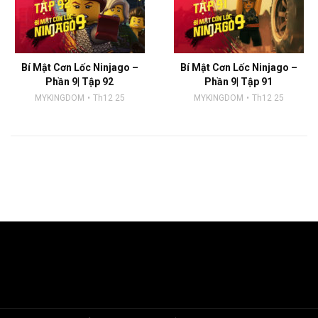
Bí Mật Cơn Lốc Ninjago –
Bí Mật Cơn Lốc Ninjago –
Phần 9| Tập 92
Phần 9| Tập 91
MYKINGDOM
Th12 25
MYKINGDOM
Th12 25