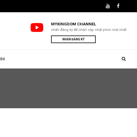
MYKINGDOM CHANNEL
nhấn đăng ký để nhận cập nhật phim mới nhất
NHẤN ĐĂNG KÝ
 Bé