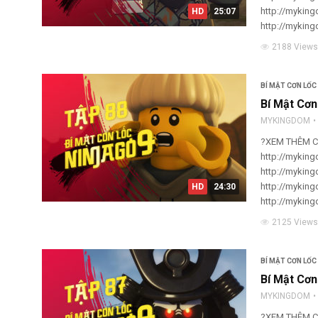
http://myking
HD
25:07
http://myking
2188 Views
BÍ MẬT CƠN LỐC
Bí Mật Cơn
MYKINGDOM
?XEM THÊM CÁ
http://myking
http://myking
http://myking
HD
24:30
http://myking
2125 Views
BÍ MẬT CƠN LỐC
Bí Mật Cơn
MYKINGDOM
?XEM THÊM CÁ