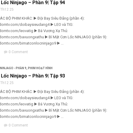
 Lốc Ninjago – Phần 9| Tập 94
Th12 25
C BỘ PHIM KHÁC: ▶️ Đội Bay Siêu Đẳng (phần 4):
domtv.com/doibaysieudang4 ▶️ LEO và TIG:
domtv.com/leovatig ▶️ Bá Vương Xạ Thủ:
domtv.com/bavuongxathu ▶️ Bí Mật Cơn Lốc NINJAGO (phần 9):
domtv.com/bimatconlocninjago9 ▶️ ...
0 Comment
 NINJAGO - PHẦN 9
,
PHIM HOẠT HÌNH
 Lốc Ninjago – Phần 9| Tập 93
Th12 25
C BỘ PHIM KHÁC: ▶️ Đội Bay Siêu Đẳng (phần 4):
domtv.com/doibaysieudang4 ▶️ LEO và TIG:
domtv.com/leovatig ▶️ Bá Vương Xạ Thủ:
domtv.com/bavuongxathu ▶️ Bí Mật Cơn Lốc NINJAGO (phần 9):
domtv.com/bimatconlocninjago9 ▶️ ...
0 Comment