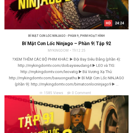
HD
24:24
BÍ MẬT CƠN LỐC NINJAGO - PHẦN 9
,
PHIM HOẠT HÌNH
Bí Mật Cơn Lốc Ninjago – Phần 9| Tập 92
MYKINGDOM
Th12 25
?XEM THÊM CÁC BỘ PHIM KHÁC: ▶️ Đội Bay Siêu Đẳng (phần 4):
http://mykingdomtv.com/doibaysieudang4 ▶️ LEO và TIG:
http://mykingdomtv.com/leovatig ▶️ Bá Vương Xạ Thủ:
http://mykingdomtv.com/bavuongxathu ▶️ Bí Mật Cơn Lốc NINJAGO
(phần 9): http://mykingdomtv.com/bimatconlocninjago9 ▶️ ...
1585 Views
0 Comment