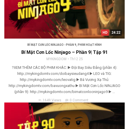
HD
24:22
BÍ MẬT CƠN LỐC NINJAGO - PHẦN 9
,
PHIM HOẠT HÌNH
Bí Mật Cơn Lốc Ninjago – Phần 9| Tập 91
MYKINGDOM
Th12 25
?XEM THÊM CÁC BỘ PHIM KHÁC: ▶️ Đội Bay Siêu Đẳng (phần 4):
http://mykingdomtv.com/doibaysieudang4 ▶️ LEO và TIG:
http://mykingdomtv.com/leovatig ▶️ Bá Vương Xạ Thủ:
http://mykingdomtv.com/bavuongxathu ▶️ Bí Mật Cơn Lốc NINJAGO
(phần 9): http://mykingdomtv.com/bimatconlocninjago9 ▶️ ...
1649 Views
0 Comment