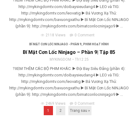
?XEM THÊM CÁC BỘ PHIM KHÁC: ▶️ Đội Bay Siêu Đẳng (phần 4):
http://mykingdomtv.com/doibaysieudang4 ▶️ LEO và TIG:
http://mykingdomtv.com/leovatig ▶️ Bá Vương Xạ Thủ:
http://mykingdomtv.com/bavuongxathu ▶️ Bí Mật Cơn Lốc NINJAGO
(phần 9): http://mykingdomtv.com/bimatconlocninjago9 ▶️ ...
HD
24:15
2118 Views
0 Comment
BÍ MẬT CƠN LỐC NINJAGO - PHẦN 9
,
PHIM HOẠT HÌNH
Bí Mật Cơn Lốc Ninjago – Phần 9| Tập 85
MYKINGDOM
Th12 25
?XEM THÊM CÁC BỘ PHIM KHÁC: ▶️ Đội Bay Siêu Đẳng (phần 4):
http://mykingdomtv.com/doibaysieudang4 ▶️ LEO và TIG:
http://mykingdomtv.com/leovatig ▶️ Bá Vương Xạ Thủ:
http://mykingdomtv.com/bavuongxathu ▶️ Bí Mật Cơn Lốc NINJAGO
(phần 9): http://mykingdomtv.com/bimatconlocninjago9 ▶️ ...
2469 Views
0 Comment
1
2
Trang sau »