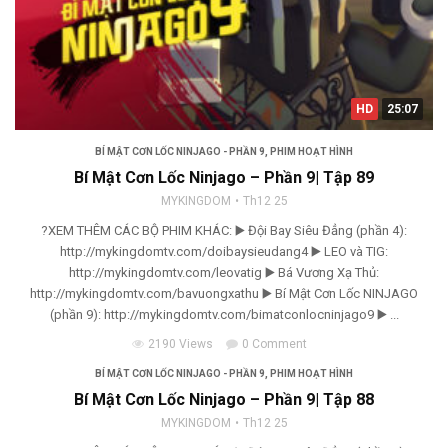
HD
25:07
BÍ MẬT CƠN LỐC NINJAGO - PHẦN 9
,
PHIM HOẠT HÌNH
Bí Mật Cơn Lốc Ninjago – Phần 9| Tập 89
MYKINGDOM
Th12 25
?XEM THÊM CÁC BỘ PHIM KHÁC: ▶️ Đội Bay Siêu Đẳng (phần 4):
http://mykingdomtv.com/doibaysieudang4 ▶️ LEO và TIG:
http://mykingdomtv.com/leovatig ▶️ Bá Vương Xạ Thủ:
http://mykingdomtv.com/bavuongxathu ▶️ Bí Mật Cơn Lốc NINJAGO
(phần 9): http://mykingdomtv.com/bimatconlocninjago9 ▶️ ...
HD
24:30
2190 Views
0 Comment
BÍ MẬT CƠN LỐC NINJAGO - PHẦN 9
,
PHIM HOẠT HÌNH
Bí Mật Cơn Lốc Ninjago – Phần 9| Tập 88
MYKINGDOM
Th12 25