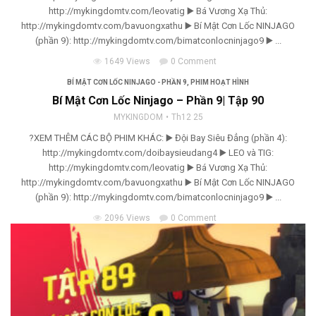
http://mykingdomtv.com/leovatig ▶️ Bá Vương Xạ Thủ:
http://mykingdomtv.com/bavuongxathu ▶️ Bí Mật Cơn Lốc NINJAGO
(phần 9): http://mykingdomtv.com/bimatconlocninjago9 ▶️ ...
HD
24:39
1649 Views
0 Comment
BÍ MẬT CƠN LỐC NINJAGO - PHẦN 9
,
PHIM HOẠT HÌNH
Bí Mật Cơn Lốc Ninjago – Phần 9| Tập 90
MYKINGDOM
Th12 25
?XEM THÊM CÁC BỘ PHIM KHÁC: ▶️ Đội Bay Siêu Đẳng (phần 4):
http://mykingdomtv.com/doibaysieudang4 ▶️ LEO và TIG:
http://mykingdomtv.com/leovatig ▶️ Bá Vương Xạ Thủ:
http://mykingdomtv.com/bavuongxathu ▶️ Bí Mật Cơn Lốc NINJAGO
(phần 9): http://mykingdomtv.com/bimatconlocninjago9 ▶️ ...
2096 Views
0 Comment