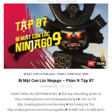
2125 Views
0 Comment
HD
24:44
BÍ MẬT CƠN LỐC NINJAGO - PHẦN 9
,
PHIM HOẠT HÌNH
Bí Mật Cơn Lốc Ninjago – Phần 9| Tập 87
MYKINGDOM
Th12 25
?XEM THÊM CÁC BỘ PHIM KHÁC: ▶️ Đội Bay Siêu Đẳng (phần 4):
http://mykingdomtv.com/doibaysieudang4 ▶️ LEO và TIG:
http://mykingdomtv.com/leovatig ▶️ Bá Vương Xạ Thủ:
http://mykingdomtv.com/bavuongxathu ▶️ Bí Mật Cơn Lốc NINJAGO