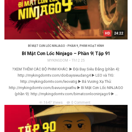
HD
24:22
BÍ MẬT CƠN LỐC NINJAGO - PHẦN 9
,
PHIM HOẠT HÌNH
Bí Mật Cơn Lốc Ninjago – Phần 9| Tập 91
MYKINGDOM
Th12 25
?XEM THÊM CÁC BỘ PHIM KHÁC: ▶️ Đội Bay Siêu Đẳng (phần 4):
http://mykingdomtv.com/doibaysieudang4 ▶️ LEO và TIG:
http://mykingdomtv.com/leovatig ▶️ Bá Vương Xạ Thủ:
http://mykingdomtv.com/bavuongxathu ▶️ Bí Mật Cơn Lốc NINJAGO
(phần 9): http://mykingdomtv.com/bimatconlocninjago9 ▶️ ...
1647 Views
0 Comment