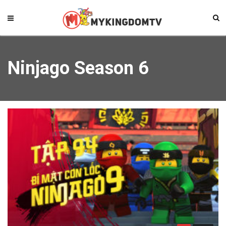
Ninjago Season 6