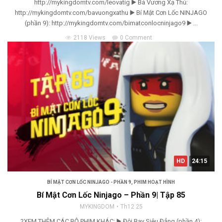
http://mykingdomtv.com/leovatig ▶️ Bá Vương Xạ Thủ:
http://mykingdomtv.com/bavuongxathu ▶️ Bí Mật Cơn Lốc NINJAGO
(phần 9): http://mykingdomtv.com/bimatconlocninjago9 ▶️ ...
2118 Views
0 Comment
HD
24:15
BÍ MẬT CƠN LỐC NINJAGO - PHẦN 9
,
PHIM HOẠT HÌNH
Bí Mật Cơn Lốc Ninjago – Phần 9| Tập 85
MYKINGDOM
Th12 25
?XEM THÊM CÁC BỘ PHIM KHÁC: ▶️ Đội Bay Siêu Đẳng (phần 4):