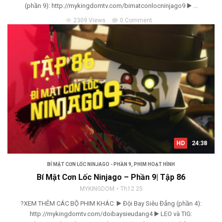
(phần 9): http://mykingdomtv.com/bimatconlocninjago9 ▶️ ...
2309 Views
0 Comment
HD
24:38
BÍ MẬT CƠN LỐC NINJAGO - PHẦN 9
,
PHIM HOẠT HÌNH
Bí Mật Cơn Lốc Ninjago – Phần 9| Tập 86
MYKINGDOM
Th12 25
?XEM THÊM CÁC BỘ PHIM KHÁC: ▶️ Đội Bay Siêu Đẳng (phần 4):
http://mykingdomtv.com/doibaysieudang4 ▶️ LEO và TIG: