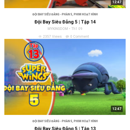
12:47
ĐỘI BAY SIÊU ĐẲNG - PHẦN 5
,
PHIM HOẠT HÌNH
Đội Bay Siêu Đẳng 5 | Tập 14
MYKINGDOM
Th1 09
2357 Views
0 Comment
12:47
ĐỘI BAY SIÊU ĐẲNG - PHẦN 5
,
PHIM HOẠT HÌNH
Đội Bay Siêu Đẳng 5 | Tập 13