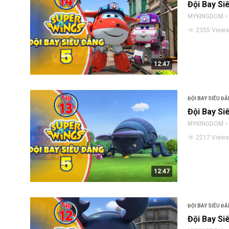
Đội Bay Si
MYKINGDOM
2355 Views
12:47
ĐỘI BAY SIÊU ĐẲ
Đội Bay Si
MYKINGDOM
2217 Views
12:47
ĐỘI BAY SIÊU ĐẲ
Đội Bay Si