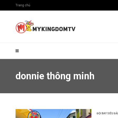
Trang chủ
donnie thông minh
ĐỘI BAY SIÊU ĐẲ