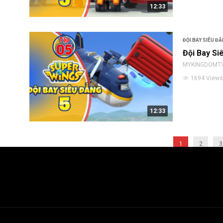
12:33
ĐỘI BAY SIÊU ĐẲ
Đội Bay Si
MYKINGDOMT
1694 Views
12:33
1
2
3