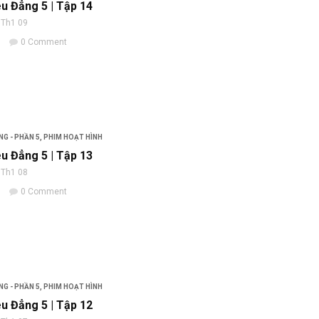
êu Đẳng 5 | Tập 14
Th1 09
0 Comment
NG - PHẦN 5
,
PHIM HOẠT HÌNH
êu Đẳng 5 | Tập 13
Th1 08
0 Comment
NG - PHẦN 5
,
PHIM HOẠT HÌNH
êu Đẳng 5 | Tập 12