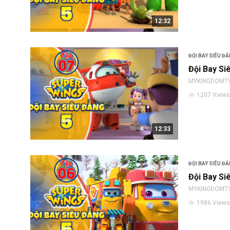
12:32
ĐỘI BAY SIÊU ĐẲ
Đội Bay Si
MYKINGDOMT
1207 Views
12:33
ĐỘI BAY SIÊU ĐẲ
Đội Bay Si
MYKINGDOMT
1986 Views