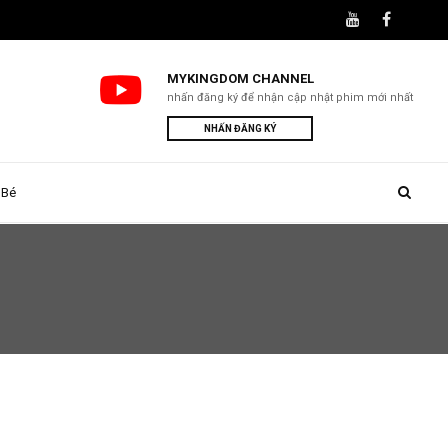
MYKINGDOM CHANNEL
nhấn đăng ký để nhận cập nhật phim mới nhất
NHẤN ĐĂNG KÝ
 Bé