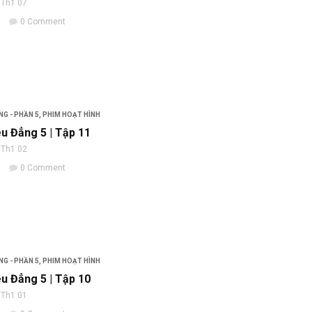
Th1 07
0 Comment
NG - PHẦN 5
,
PHIM HOẠT HÌNH
êu Đẳng 5 | Tập 11
Th1 02
0 Comment
NG - PHẦN 5
,
PHIM HOẠT HÌNH
êu Đẳng 5 | Tập 10
Th1 01