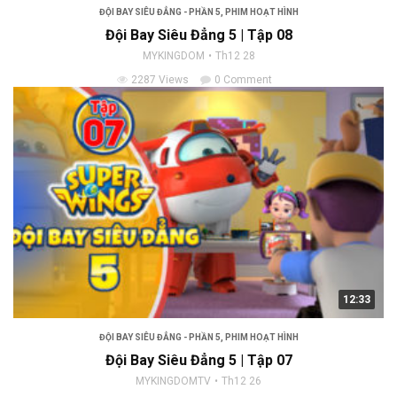
ĐỘI BAY SIÊU ĐẲNG - PHẦN 5
,
PHIM HOẠT HÌNH
Đội Bay Siêu Đẳng 5 | Tập 08
MYKINGDOM
Th12 28
2287 Views
0 Comment
12:33
ĐỘI BAY SIÊU ĐẲNG - PHẦN 5
,
PHIM HOẠT HÌNH
Đội Bay Siêu Đẳng 5 | Tập 07
MYKINGDOMTV
Th12 26