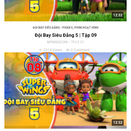
12:32
ĐỘI BAY SIÊU ĐẲNG - PHẦN 5
,
PHIM HOẠT HÌNH
Đội Bay Siêu Đẳng 5 | Tập 09
MYKINGDOM
Th12 31
2314 Views
0 Comment
12:32