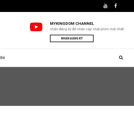
MYKINGDOM CHANNEL
nhấn đăng ký để nhận cập nhật phim mới nhất
NHẤN ĐĂNG KÝ
 Bé