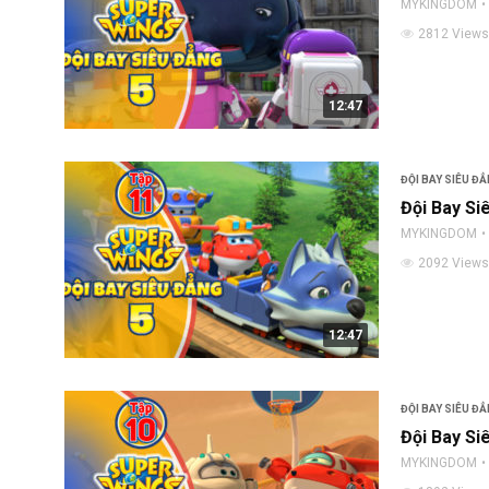
MYKINGDOM
2812 Views
12:47
ĐỘI BAY SIÊU ĐẲ
Đội Bay Si
MYKINGDOM
2092 Views
12:47
ĐỘI BAY SIÊU ĐẲ
Đội Bay Si
MYKINGDOM