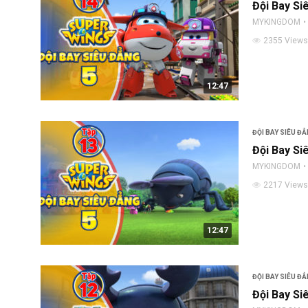
Đội Bay Si
MYKINGDOM
2355 Views
12:47
ĐỘI BAY SIÊU ĐẲ
Đội Bay Si
MYKINGDOM
2217 Views
12:47
ĐỘI BAY SIÊU ĐẲ
Đội Bay Si