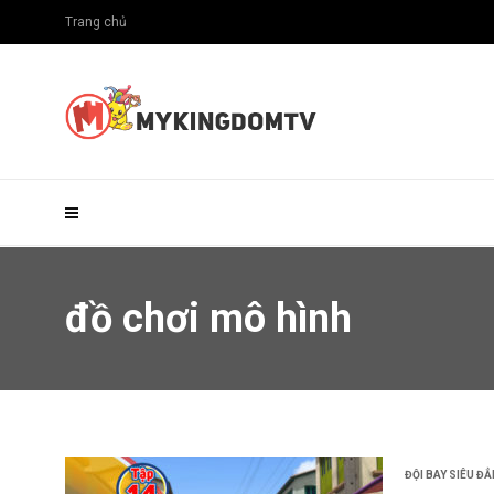
Trang chủ
đồ chơi mô hình
ĐỘI BAY SIÊU ĐẲ