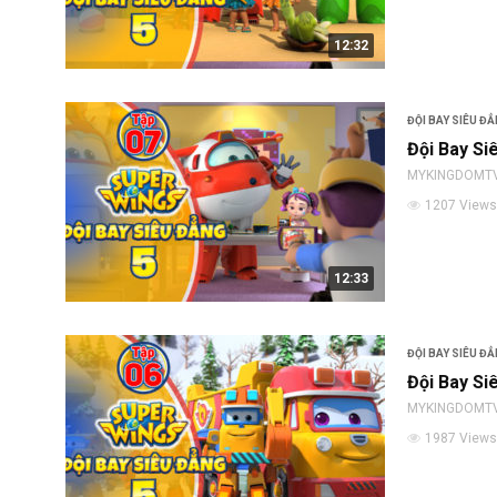
12:32
ĐỘI BAY SIÊU ĐẲ
Đội Bay Si
MYKINGDOMT
1207 Views
12:33
ĐỘI BAY SIÊU ĐẲ
Đội Bay Si
MYKINGDOMT
1987 Views