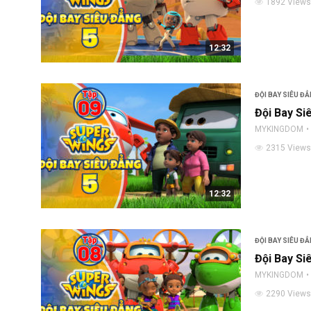
1892 Views
12:32
ĐỘI BAY SIÊU ĐẲ
Đội Bay Si
MYKINGDOM
2315 Views
12:32
ĐỘI BAY SIÊU ĐẲ
Đội Bay Si
MYKINGDOM
2290 Views