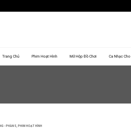
Trang Chủ
Phim Hoạt Hình
Mở Hộp Đồ Chơi
Ca Nhạc Cho
NG - PHẦN 5
,
PHIM HOẠT HÌNH