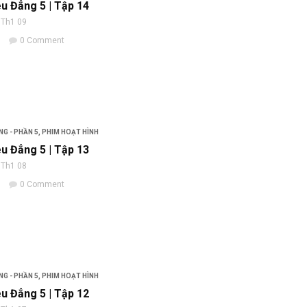
êu Đẳng 5 | Tập 14
Th1 09
0 Comment
NG - PHẦN 5
,
PHIM HOẠT HÌNH
êu Đẳng 5 | Tập 13
Th1 08
0 Comment
NG - PHẦN 5
,
PHIM HOẠT HÌNH
êu Đẳng 5 | Tập 12