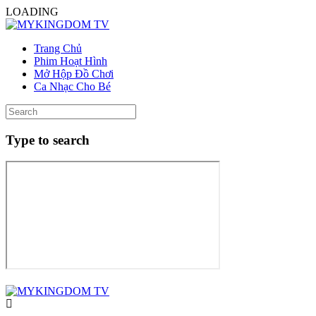
LOADING
Trang Chủ
Phim Hoạt Hình
Mở Hộp Đồ Chơi
Ca Nhạc Cho Bé
Type to search